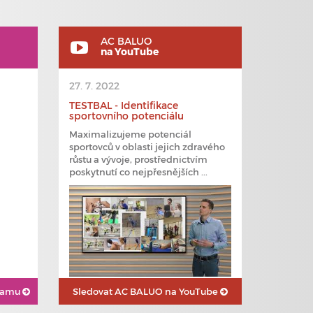
AC BALUO
na YouTube
27. 7. 2022
TESTBAL - Identifikace
sportovního potenciálu
Maximalizujeme potenciál
sportovců v oblasti jejich zdravého
růstu a vývoje, prostřednictvím
poskytnutí co nejpřesnějších ...
gramu
Sledovat
AC BALUO na YouTube