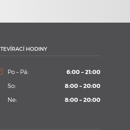
23. 6. 2020
Plavecké kurzy s využitím
nejmodernějších technologií
TEVÍRACÍ HODINY
Po – Pá:
6:00 – 21:00
21. 1. 2020
So:
8:00 – 20:00
Plavecké kurzy AC BALUO s
využitím moderních technologií
2020
Ne:
8:00 – 20:00
V kurzu jsou aplikovány
nejmodernějších technologie.
Náramky Swimtag, které podrobně
rozeberou a statisticky
zaznamenají ...