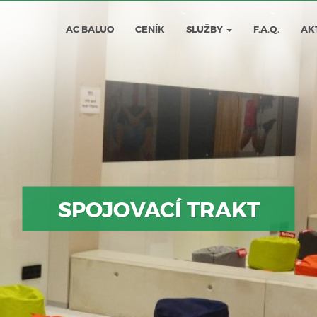
AC BALUO
CENÍK
SLUŽBY
F.A.Q.
AK
SPOJOVACÍ TRAKT