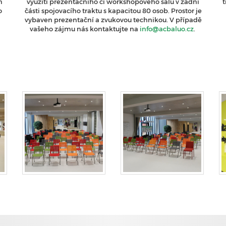
m
využití prezentačního či workshopového sálu v zadní
t
o
části spojovacího traktu s kapacitou 80 osob. Prostor je
vybaven prezentační a zvukovou technikou. V případě
vašeho zájmu nás kontaktujte na
info@acbaluo.cz
.