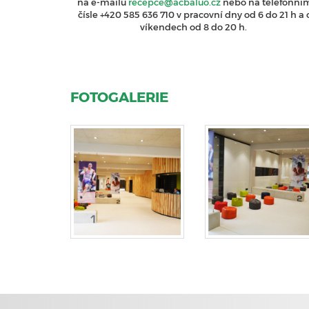
na e-mailu
recepce@acbaluo.cz
nebo na telefonní
čísle +420 585 636 710 v pracovní dny od 6 do 21 h a 
víkendech od 8 do 20 h.
FOTOGALERIE