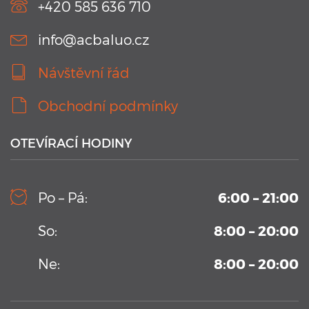
+420 585 636 710
info@acbaluo.cz
Návštěvní řád
Obchodní podmínky
OTEVÍRACÍ HODINY
10. 9. 2019
Kamerový systém v testovacím bazénu Aplikačního
Po – Pá:
6:00 – 21:00
centra BALUO
Vysoko-sekvenční kamerový systém permanentně
So:
8:00 – 20:00
umístění v Aplikačním centrum BALUO. Více informací zde
...
Ne:
8:00 – 20:00