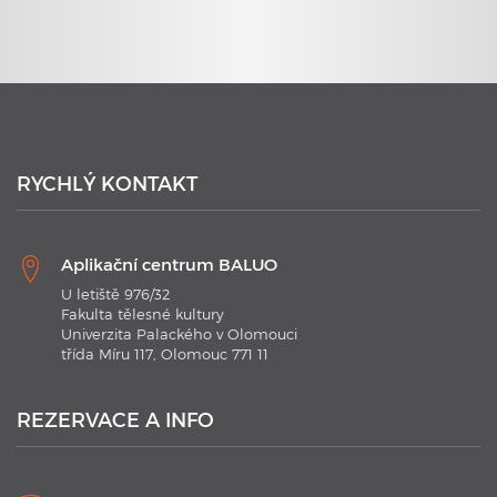
23. 6. 2020
Plavecké kurzy s využitím nejmodernějších technologií
RYCHLÝ KONTAKT
Aplikační centrum BALUO
U letiště 976/32
Fakulta tělesné kultury
Univerzita Palackého v Olomouci
třída Míru 117, Olomouc 771 11
21. 1. 2020
Plavecké kurzy AC BALUO s využitím moderních
technologií 2020
REZERVACE A INFO
V kurzu jsou aplikovány nejmodernějších technologie.
Náramky Swimtag, které podrobně rozeberou a statisticky
zaznamenají ...