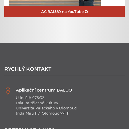
AC BALUO na YouTube
23. 6. 2020
Plavecké kurzy s využitím nejmodernějších technologií
RYCHLÝ KONTAKT
Aplikační centrum BALUO
U letiště 976/32
Fakulta tělesné kultury
Univerzita Palackého v Olomouci
třída Míru 117, Olomouc 771 11
21. 1. 2020
Plavecké kurzy AC BALUO s využitím moderních
technologií 2020