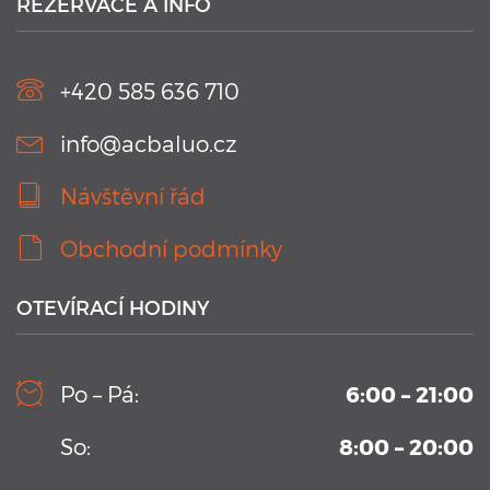
REZERVACE A INFO
V kurzu jsou aplikovány nejmodernějších technologie.
Náramky Swimtag, které podrobně rozeberou a statisticky
zaznamenají ...
+420 585 636 710
info@acbaluo.cz
Návštěvní řád
Obchodní podmínky
OTEVÍRACÍ HODINY
10. 9. 2019
Kamerový systém v testovacím bazénu Aplikačního
Po – Pá:
6:00 – 21:00
centra BALUO
Vysoko-sekvenční kamerový systém permanentně
So:
8:00 – 20:00
umístění v Aplikačním centrum BALUO. Více informací zde
...