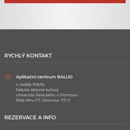
23. 6. 2020
Plavecké kurzy s využitím nejmodernějších technologií
RYCHLÝ KONTAKT
Aplikační centrum BALUO
U letiště 976/32
Fakulta tělesné kultury
Univerzita Palackého v Olomouci
třída Míru 117, Olomouc 771 11
21. 1. 2020
Plavecké kurzy AC BALUO s využitím moderních
technologií 2020
REZERVACE A INFO
V kurzu jsou aplikovány nejmodernějších technologie.
Náramky Swimtag, které podrobně rozeberou a statisticky