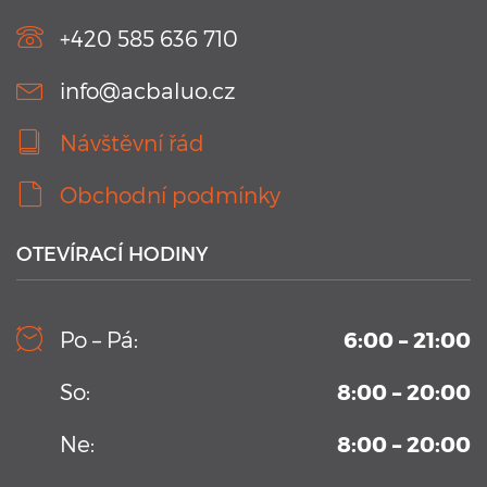
zaznamenají ...
+420 585 636 710
info@acbaluo.cz
Návštěvní řád
Obchodní podmínky
OTEVÍRACÍ HODINY
10. 9. 2019
Kamerový systém v testovacím bazénu Aplikačního
Po – Pá:
6:00 – 21:00
centra BALUO
Vysoko-sekvenční kamerový systém permanentně
So:
8:00 – 20:00
umístění v Aplikačním centrum BALUO. Více informací zde
...
Ne:
8:00 – 20:00