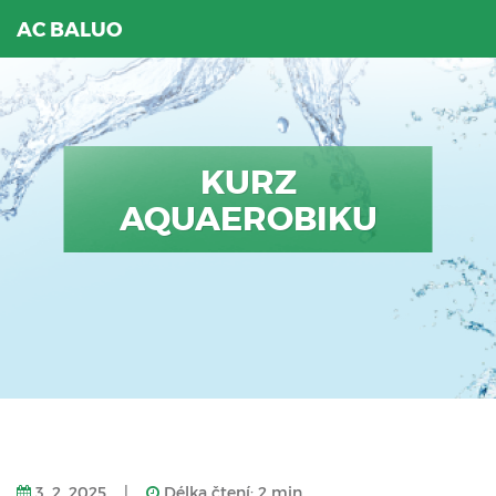
AC BALUO
KURZ
AQUAEROBIKU
3. 2. 2025
|
Délka čtení: 2 min