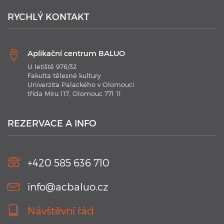
RYCHLÝ KONTAKT
Aplikační centrum BALUO
U letiště 976/32
Fakulta tělesné kultury
Univerzita Palackého v Olomouci
třída Míru 117, Olomouc 771 11
21. 1. 2020
Plavecké kurzy AC BALUO s využitím moderních
technologií 2020
REZERVACE A INFO
V kurzu jsou aplikovány nejmodernějších technologie.
Náramky Swimtag, které podrobně rozeberou a statisticky
zaznamenají ...
+420 585 636 710
info@acbaluo.cz
Návštěvní řád