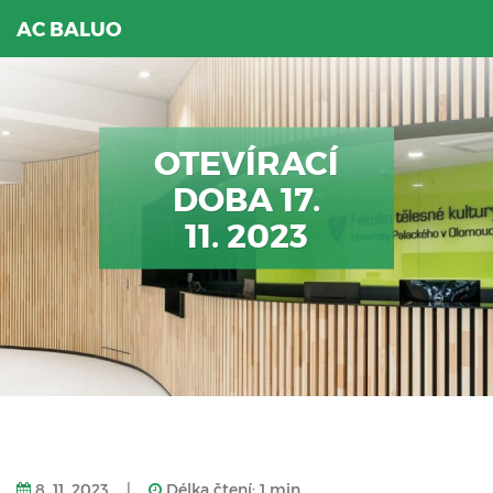
AC BALUO
OTEVÍRACÍ
DOBA 17.
11. 2023
8. 11. 2023
|
Délka čtení: 1 min