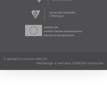
17. 11. 2016
Aplikační centrum BALUO - Testovací bazén
Aplikační centrum BALUO představuje jeho jedinečný
testovací bazén s kamerovým systémem.
© Aplikační centrum BALUO
Webdesign a realizace ESMEDIA Interactive
9. 11. 2016
Aplikační centrum BALUO - Geolokační systém RTLS
Testovací sportovní hala 1 je vybavena geolokačním