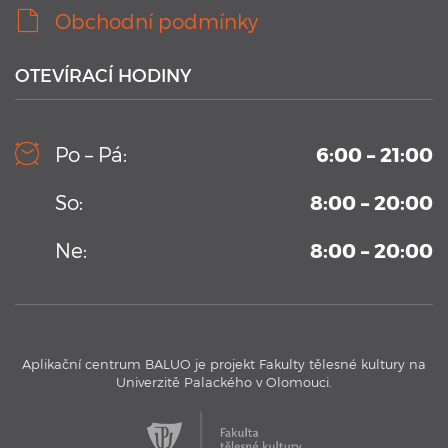
Obchodní podmínky
OTEVÍRACÍ HODINY
10. 9. 2019
Kamerový systém v testovacím bazénu Aplikačního
Po – Pá:
6:00 – 21:00
centra BALUO
Vysoko-sekvenční kamerový systém permanentně
So:
8:00 – 20:00
umístění v Aplikačním centrum BALUO. Více informací zde
...
Ne:
8:00 – 20:00
Aplikační centrum BALUO je projekt Fakulty tělesné kultury na
Univerzitě Palackého v Olomouci.