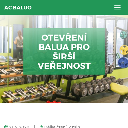
AC BALUO
Togg
navig
OTEVŘENÍ
BALUA PRO
ŠIRŠÍ
VEŘEJNOST
21. 5. 2020
|
Délka čtení: 2 min