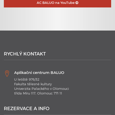
AC BALUO na YouTube
23. 6. 2020
Plavecké kurzy s využitím nejmodernějších technologií
RYCHLÝ KONTAKT
Aplikační centrum BALUO
U letiště 976/32
Fakulta tělesné kultury
Univerzita Palackého v Olomouci
třída Míru 117, Olomouc 771 11
21. 1. 2020
Plavecké kurzy AC BALUO s využitím moderních
technologií 2020
REZERVACE A INFO
V kurzu jsou aplikovány nejmodernějších technologie.