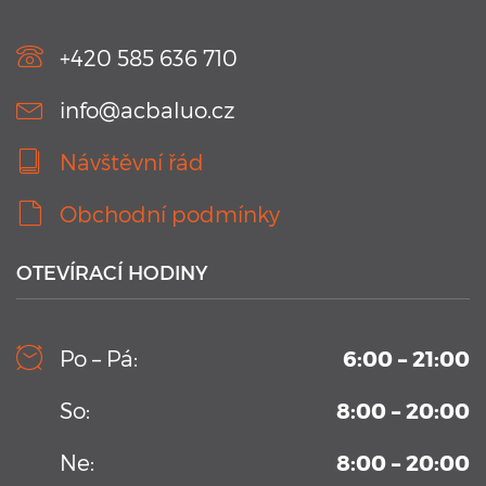
Náramky Swimtag, které podrobně rozeberou a statisticky
zaznamenají ...
+420 585 636 710
info@acbaluo.cz
Návštěvní řád
Obchodní podmínky
OTEVÍRACÍ HODINY
10. 9. 2019
Kamerový systém v testovacím bazénu Aplikačního
Po – Pá:
6:00 – 21:00
centra BALUO
Vysoko-sekvenční kamerový systém permanentně
So:
8:00 – 20:00
umístění v Aplikačním centrum BALUO. Více informací zde
...
Ne:
8:00 – 20:00