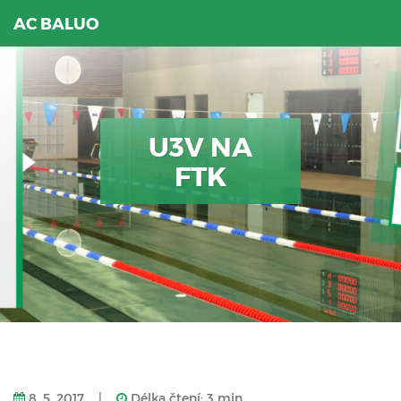
AC BALUO
U3V NA
FTK
8. 5. 2017
|
Délka čtení: 3 min