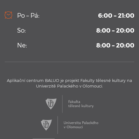
10. 9. 2019
Kamerový systém v testovacím bazénu Aplikačního
Po – Pá:
6:00 – 21:00
centra BALUO
Vysoko-sekvenční kamerový systém permanentně
So:
8:00 – 20:00
umístění v Aplikačním centrum BALUO. Více informací zde
...
Ne:
8:00 – 20:00
Aplikační centrum BALUO je projekt Fakulty tělesné kultury na
Univerzitě Palackého v Olomouci.
17. 11. 2016
Aplikační centrum BALUO - Testovací bazén
Aplikační centrum BALUO představuje jeho jedinečný