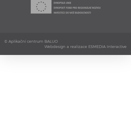
testovací bazén s kamerovým systémem.
© Aplikační centrum BALUO
Webdesign a realizace ESMEDIA Interactive
9. 11. 2016
Aplikační centrum BALUO - Geolokační systém RTLS
Testovací sportovní hala 1 je vybavena geolokačním
systémem měřící efektivitu pohybu hráčů při tréninku či v
zápase.