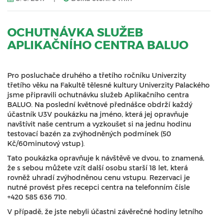
OCHUTNÁVKA SLUŽEB
APLIKAČNÍHO CENTRA BALUO
Pro posluchače druhého a třetího ročníku Univerzity
třetího věku na Fakultě tělesné kultury Univerzity Palackého
jsme připravili ochutnávku služeb Aplikačního centra
BALUO. Na poslední květnové přednášce obdrží každý
účastník U3V poukázku na jméno, která jej opravňuje
navštívit naše centrum a vyzkoušet si na jednu hodinu
testovací bazén za zvýhodněných podmínek (50
Kč/60minutový vstup).
Tato poukázka opravňuje k návštěvě ve dvou, to znamená,
že s sebou můžete vzít další osobu starší 18 let, která
rovněž uhradí zvýhodněnou cenu vstupu. Rezervaci je
nutné provést přes recepci centra na telefonním čísle
+420 585 636 710.
V případě, že jste nebyli účastni závěrečné hodiny letního