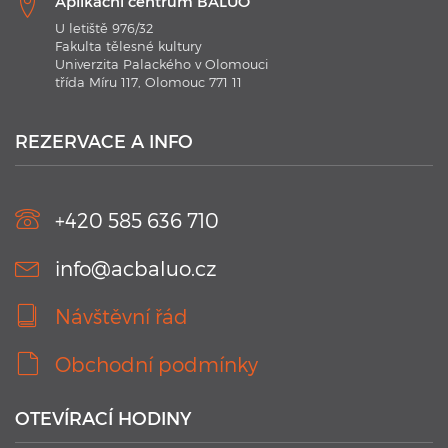
Aplikační centrum BALUO
U letiště 976/32
Fakulta tělesné kultury
Univerzita Palackého v Olomouci
třída Míru 117, Olomouc 771 11
21. 1. 2020
Plavecké kurzy AC BALUO s využitím moderních
technologií 2020
REZERVACE A INFO
V kurzu jsou aplikovány nejmodernějších technologie.
Náramky Swimtag, které podrobně rozeberou a statisticky
zaznamenají ...
+420 585 636 710
info@acbaluo.cz
Návštěvní řád
Obchodní podmínky
OTEVÍRACÍ HODINY