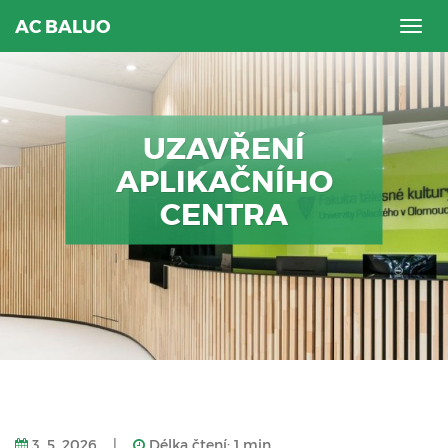
AC BALUO
Togg
navig
UZAVŘENÍ
APLIKAČNÍHO
CENTRA
3. 5. 2026
|
Délka čtení: 1 min