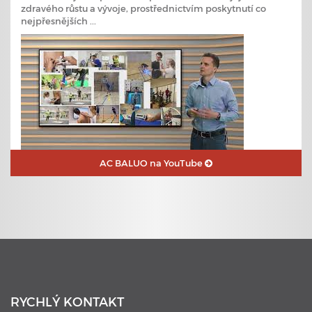
zdravého růstu a vývoje, prostřednictvím poskytnutí co
nejpřesnějších ...
AC BALUO na YouTube
23. 6. 2020
Plavecké kurzy s využitím nejmodernějších technologií
RYCHLÝ KONTAKT