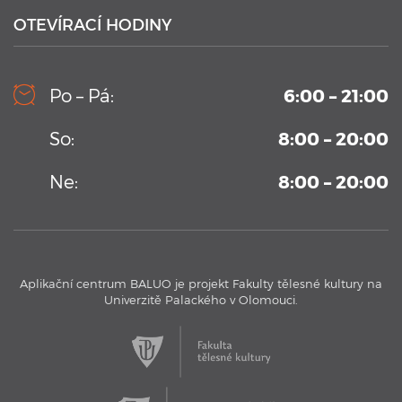
OTEVÍRACÍ HODINY
10. 9. 2019
Kamerový systém v testovacím bazénu Aplikačního
Po – Pá:
6:00 – 21:00
centra BALUO
Vysoko-sekvenční kamerový systém permanentně
So:
8:00 – 20:00
umístění v Aplikačním centrum BALUO. Více informací zde
...
Ne:
8:00 – 20:00
Aplikační centrum BALUO je projekt Fakulty tělesné kultury na
Univerzitě Palackého v Olomouci.