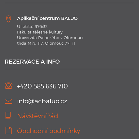
Aplikační centrum BALUO
U letiště 976/32
Fakulta tělesné kultury
Univerzita Palackého v Olomouci
třída Míru 117, Olomouc 771 11
21. 1. 2020
Plavecké kurzy AC BALUO s využitím moderních
technologií 2020
REZERVACE A INFO
V kurzu jsou aplikovány nejmodernějších technologie.
Náramky Swimtag, které podrobně rozeberou a statisticky
zaznamenají ...
+420 585 636 710
info@acbaluo.cz
Návštěvní řád
Obchodní podmínky