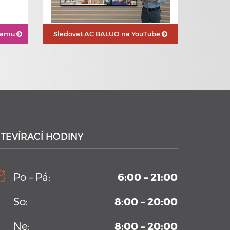
gramu
Sledovat
AC BALUO na YouTube
23. 6. 2020
Plavecké kurzy s využitím
nejmodernějších technologií
TEVÍRACÍ HODINY
Po – Pá:
6:00 – 21:00
21. 1. 2020
So:
8:00 – 20:00
Plavecké kurzy AC BALUO s
využitím moderních technologií
2020
Ne:
8:00 – 20:00